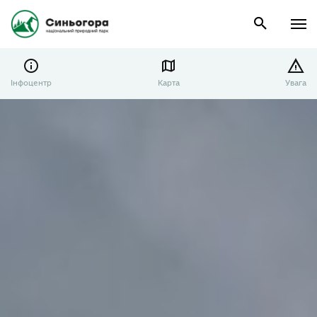
Інфоцентр
Карта
Увага