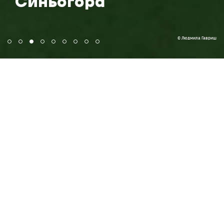
© Людмила Гавриш
Про нас
Тут гори розкинулись, ніби кличуть Вас у «синю
даль», але насправді запрошують в захопливу
подорож цілющими для тіла і духу зеленими