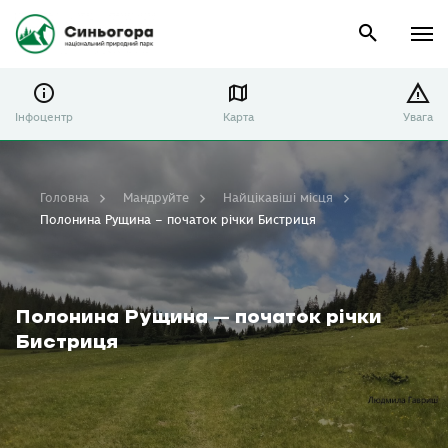
Інфоцентр
Карта
Увага
Головна
Мандруйте
Найцікавіші місця
Полонина Рущина – початок річки Бистриця
Полонина Рущина – початок річки
Бистриця