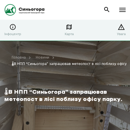
Інфоцентр
Карта
Увага
Головна
Новини
🌡В НПП “Синьогора” запрацював метеопост в лісі поблизу офісу п
🌡В НПП “Синьогора” запрацював
метеопост в лісі поблизу офісу парку.