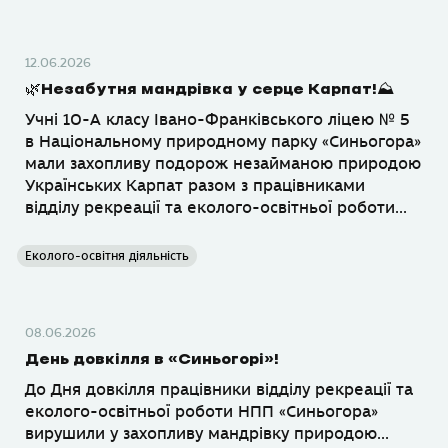
12.06.2026
🌿Незабутня мандрівка у серце Карпат!⛰️
Учні 10-А класу Івано-Франківського ліцею № 5
в Національному природному парку «Синьогора»
мали захопливу подорож незайманою природою
Українських Карпат разом з працівниками
відділу рекреації та еколого-освітньої роботи...
Еколого-освітня діяльність
08.06.2026
День довкілля в «Синьогорі»!
До Дня довкілля працівники відділу рекреації та
еколого-освітньої роботи НПП «Синьогора»
вирушили у захопливу мандрівку природою...