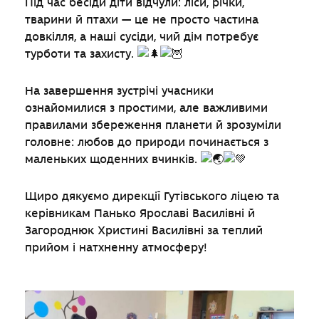
Під час бесіди діти відчули: ліси, річки,
тварини й птахи — це не просто частина
довкілля, а наші сусіди, чий дім потребує
турботи та захисту.
На завершення зустрічі учасники
ознайомилися з простими, але важливими
правилами збереження планети й зрозуміли
головне: любов до природи починається з
маленьких щоденних вчинків.
Щиро дякуємо дирекції Гутівського ліцею та
керівникам Панько Ярославі Василівні й
Загороднюк Христині Василівні за теплий
прийом і натхненну атмосферу!