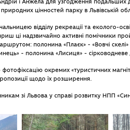
ндрій і Анжела для узгодження подальших д
 природних цінностей парку в Львівській обл
чальницею відділу рекреації та еколого-осв
риш ці надзвичайно активні помічники про
ршрутом: полонина «Плаєк» - «Вовчі скелі»
нець» - полонина «Лисиця» - сірководневе
фотофіксацію окремих «туристичних магніті
пропозиції щодо їх розширення.
никам зі Львова у справі розвитку НПП «Си