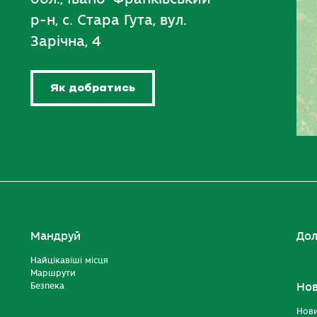
р-н, с. Стара Гута, вул.
Зарічна, 4
Як добратись
Мандруй
Дол
Найцікавіші місця
Маршрути
Безпека
Но
Нов