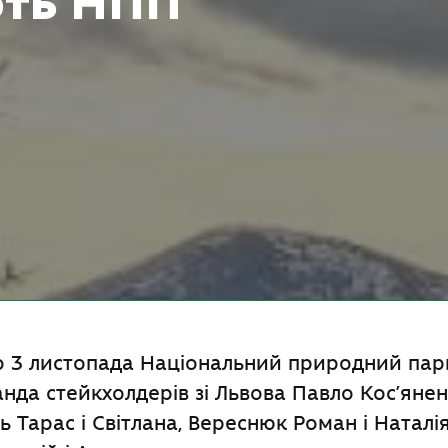
ють НПП
по 3 листопада Національний природний пар
анда стейкхолдерів зі Львова Павло Кос’янен
ь Тарас і Світлана, Вереснюк Роман і Наталія