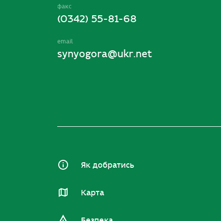
факс
(0342) 55-81-68
email
synyogora@ukr.net
Як добратись
Карта
Безпека