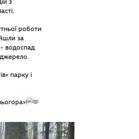
ій з
асті.
ітньої роботи
йшли за
 - водоспад
 джерело.
в» парку і
ньогора»!