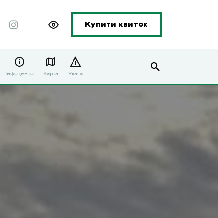
Купити квиток
Інфоцентр
Карта
Увага