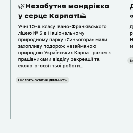
🌿Незабутня мандрівка
у серце Карпат!⛰️
Учні 10-А класу Івано-Франківського
Д
ліцею № 5 в Національному
р
природному парку «Синьогора» мали
Н
захопливу подорож незайманою
м
природою Українських Карпат разом з
працівниками відділу рекреації та
Е
еколого-освітньої роботи...
Еколого-освітня діяльність