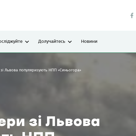
осліджуйте
Долучайтесь
Новини
 зі Львова популяризують НПП «Синьогора»
ри зі Львова