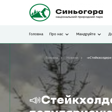
Головна
Про нас
Мандруйте
Д
Головна
Новини
📣Стейкхолдери
📣Стейкхолде