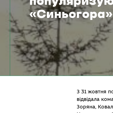
популяризу
«Синьогора»
З 31 жовтня 
відвідала ком
Зоряна, Ковал