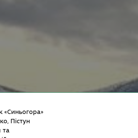
к «Синьогора»
ко, Пістун
 та