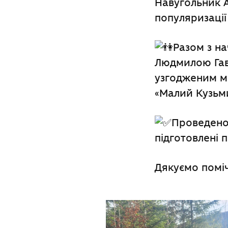
Навугольник А
популяризації
Разом з на
Людмилою Гав
узгодженим ма
«Малий Кузьми
Проведено 
підготовлені 
Дякуємо поміч