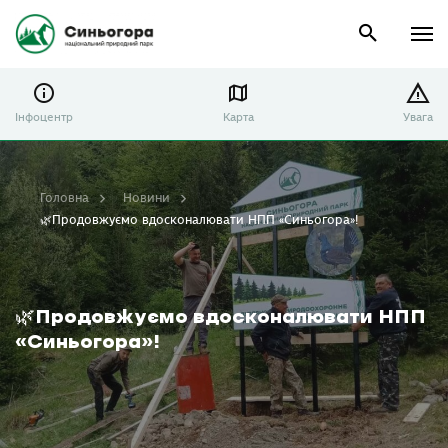
Інфоцентр
Карта
Увага
Головна
Новини
🌿Продовжуємо вдосконалювати НПП «Синьогора»!
🌿Продовжуємо вдосконалювати НПП
«Синьогора»!