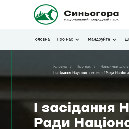
Головна
Про нас
Мандруйте
Д
Головна
Про нас
Напрямки діяль
І засідання Науково-технічної Ради Націо
І засідання 
Ради Націон