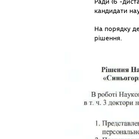
Ради (6 -диста
кандидати нау
На порядку де
рішення.