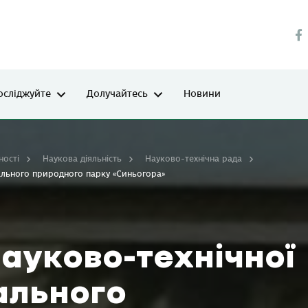
осліджуйте
Долучайтесь
Новини
ності
Наукова діяльність
Науково-технічна рада
нального природного парку «Синьогора»
Науково-технічної
ального