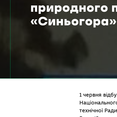
природного 
«Синьогора»
1 червня відб
Національного
технічної Ради