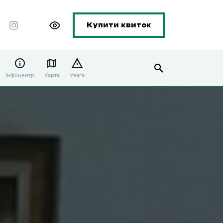
Купити квиток
Інфоцентр
Карта
Увага