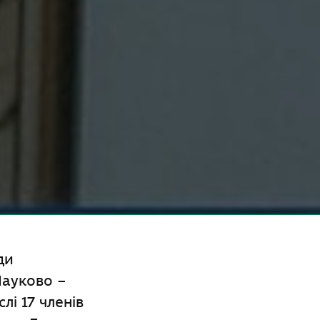
ди
Науково –
лі 17 членів