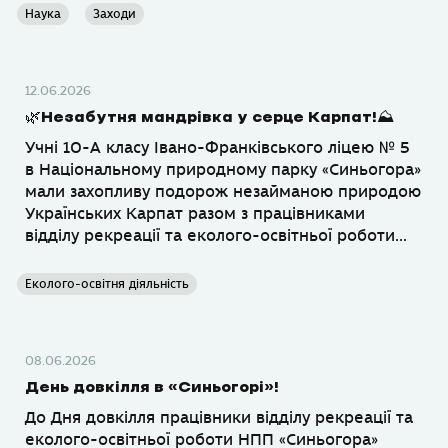
Наука
Заходи
12.06.2026
🌿Незабутня мандрівка у серце Карпат!⛰️
Учні 10-А класу Івано-Франківського ліцею № 5
в Національному природному парку «Синьогора»
мали захопливу подорож незайманою природою
Українських Карпат разом з працівниками
відділу рекреації та еколого-освітньої роботи...
Еколого-освітня діяльність
08.06.2026
День довкілля в «Синьогорі»!
До Дня довкілля працівники відділу рекреації та
еколого-освітньої роботи НПП «Синьогора»