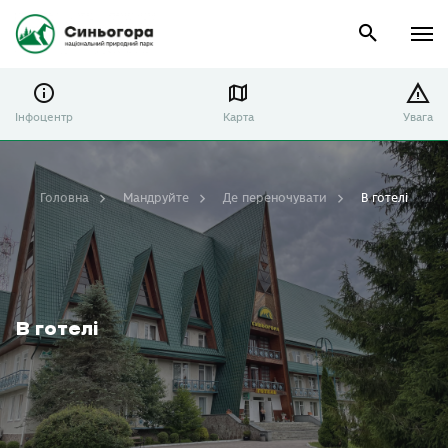
Інфоцентр
Карта
Увага
Головна
Мандруйте
Де переночувати
В готелі
В готелі