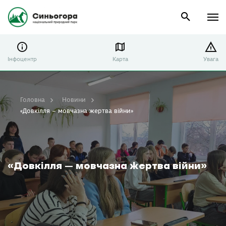
Інфоцентр
Карта
Увага
Головна
Новини
«Довкілля – мовчазна жертва війни»
«Довкілля – мовчазна жертва війни»