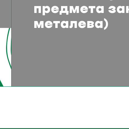
предмета зак
металева)