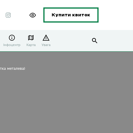
Купити квиток
Інфоцентр
Карта
Увага
ітка металева)