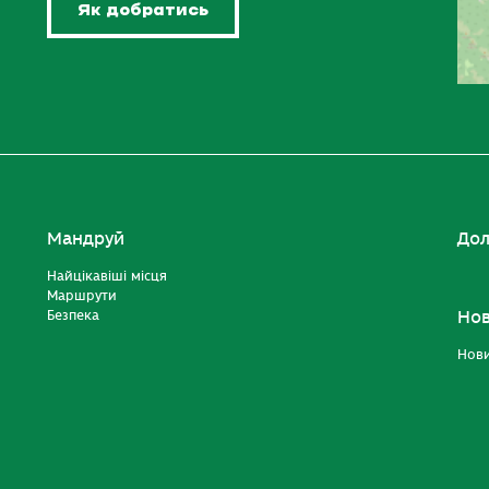
Як добратись
Мандруй
Дол
Найцікавіші місця
Маршрути
Безпека
Но
Нов