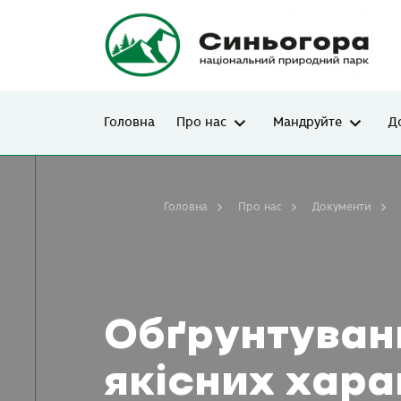
Головна
Про нас
Мандруйте
Д
Головна
Про нас
Документи
Обґрунтуванн
якісних хар