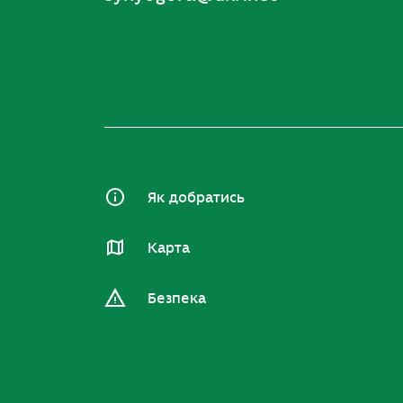
Як добратись
Карта
Безпека