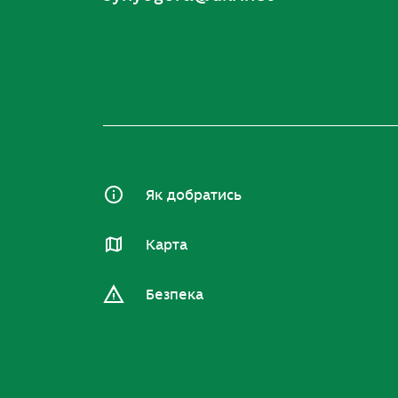
Як добратись
Карта
Безпека