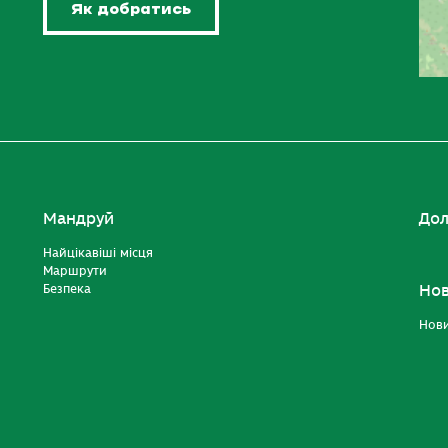
Як добратись
Мандруй
Дол
Найцікавіші місця
Маршрути
Безпека
Но
Нов