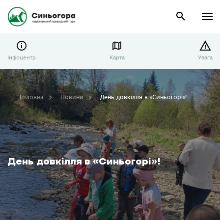
Інфоцентр
Карта
Увага
Головна
Новини
День довкілля в «Синьогорі»!
День довкілля в «Синьогорі»!