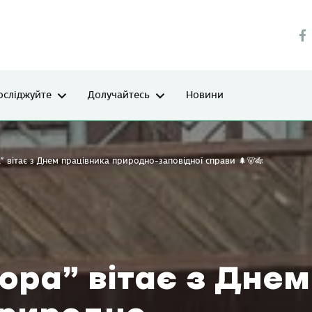
осліджуйте
Долучайтесь
Новини
 вітає з Днем працівника природно-заповідної справи 🌲🐻🎋
ора” вітає з Днем