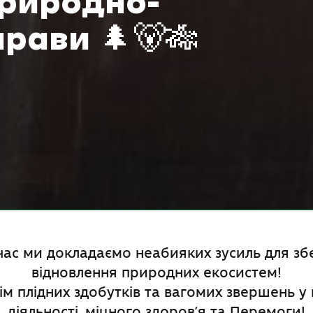
природно-
прави 🌲🐻🎋
час ми докладаємо неабияких зусиль для з
відновлення природних екосистем!
м плідних здобутків та вагомих звершень у
діяльності, міцного здоров’я та Перемоги!