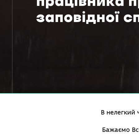
працівника 
заповідної с
В нелегкий 
Бажаємо Всі