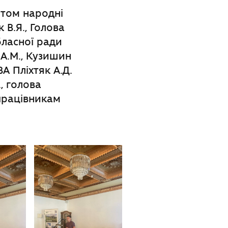
ятом народні
 В.Я., Голова
бласної ради
й А.М., Кузишин
А Пліхтяк А.Д.
, голова
працівникам