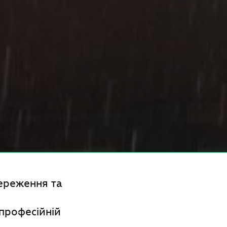
береження та
 професійній