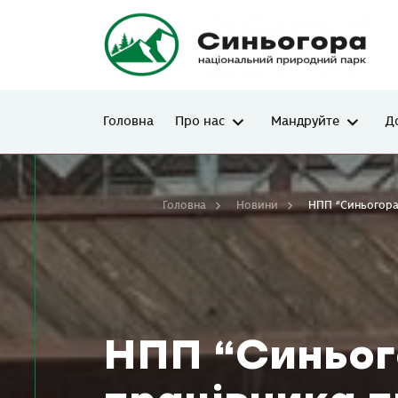
Головна
Про нас
Мандруйте
Д
Головна
Новини
НПП “Синьогора”
НПП “Синьог