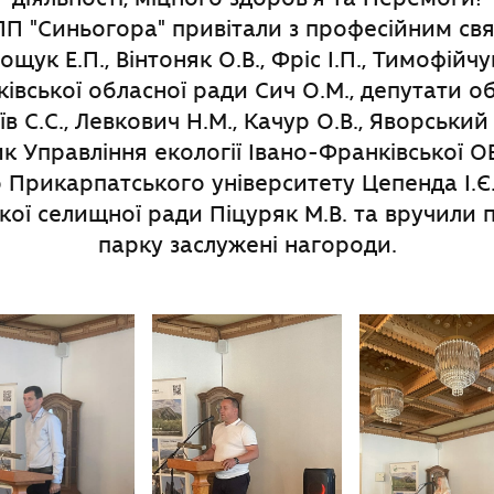
П "Синьогора" привітали з професійним св
щук Е.П., Вінтоняк О.В., Фріс І.П., Тимофійчук
івської обласної ради Сич О.М., депутати о
їв С.С., Левкович Н.М., Качур О.В., Яворськи
ик Управління екології Івано-Франківської ОВ
р Прикарпатського університету Цепенда І.Є.
кої селищної ради Піцуряк М.В. та вручили 
парку заслужені нагороди.