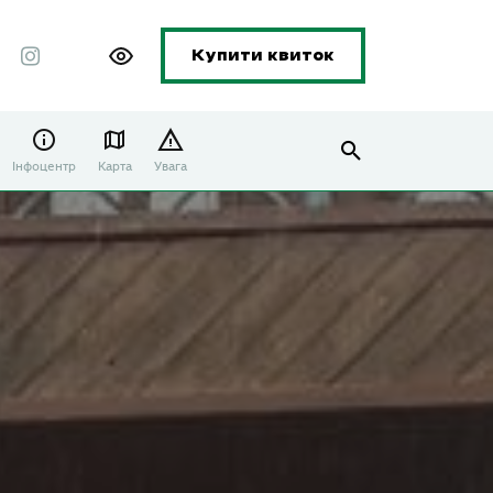
Купити квиток
Інфоцентр
Карта
Увага