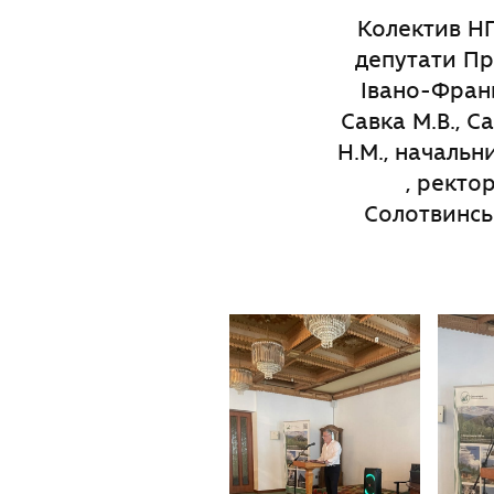
Колектив НП
депутати Про
Івано-Франк
Савка М.В., Са
Н.М., начальн
, ректо
Солотвинсь